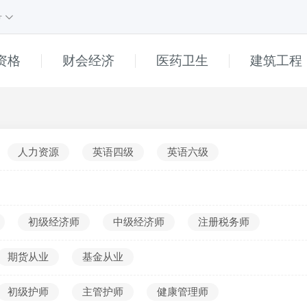
号
资格
财会经济
医药卫生
建筑工程
课程
1
课程
e
直播
高中
人力资源
英语四级
英语六级
初中
小学
普通话
初级经济师
中级经济师
注册税务师
幼儿
期货从业
基金从业
______
真题解析
初级护师
主管护师
健康管理师