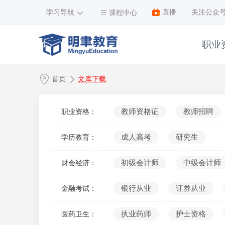
学习导航
直播
关注公众
课程中心
职业
1
首页
文库下载
2
3
教师资格证
教师招聘
职业资格：
4
成人高考
研究生
学历教育：
5
6
初级会计师
中级会计师
财会经济：
7
银行从业
证券从业
金融考试：
8
9
执业药师
护士资格
医药卫生：