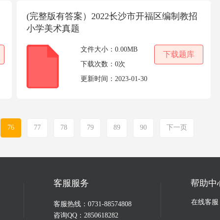
(完整版有答案）2022长沙市开福区编制教招
小学美术真题
文件大小：
0.00MB
下载题库
下载次数：
0次
更新时间：
2023-01-30
76
77
78
79
89
90
下一页
客服服务
帮助中
在线客服
客服热线：0731-88574808
咨询QQ：2850618282