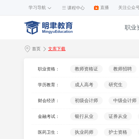
学习导航
直播
关注公众
课程中心
职业
1
首页
文库下载
2
3
教师资格证
教师招聘
职业资格：
4
成人高考
研究生
学历教育：
5
6
初级会计师
中级会计师
财会经济：
7
银行从业
证券从业
金融考试：
8
9
执业药师
护士资格
医药卫生：