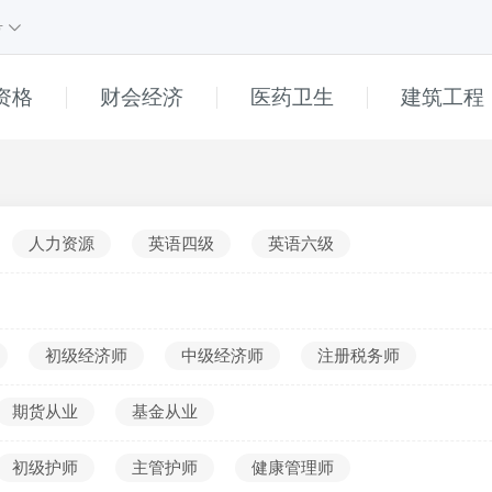
号
资格
财会经济
医药卫生
建筑工程
课程
1
课程
e
直播
高中
人力资源
英语四级
英语六级
初中
小学
普通话
初级经济师
中级经济师
注册税务师
幼儿
期货从业
基金从业
______
真题解析
初级护师
主管护师
健康管理师