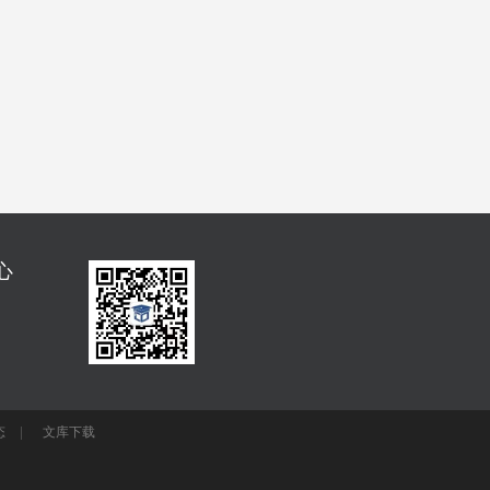
心
态
文库下载