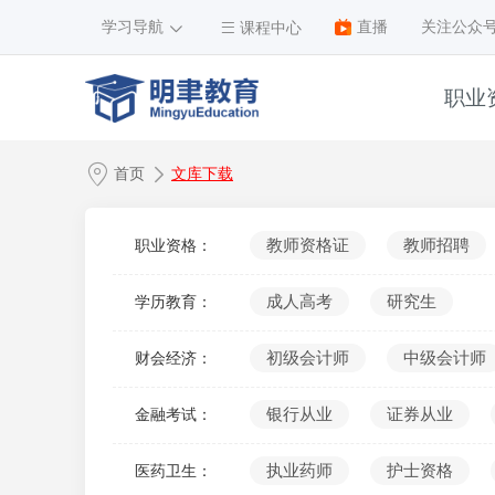
学习导航
直播
关注公众
课程中心
职业
1
首页
文库下载
2
3
教师资格证
教师招聘
职业资格：
4
成人高考
研究生
学历教育：
5
6
初级会计师
中级会计师
财会经济：
7
银行从业
证券从业
金融考试：
8
9
执业药师
护士资格
医药卫生：