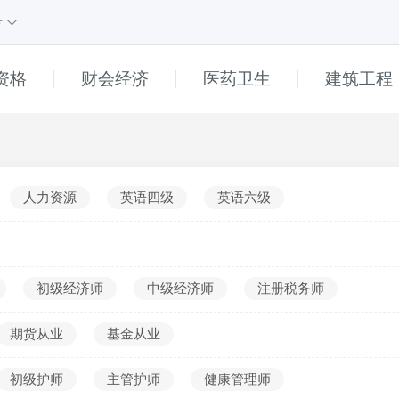
号
资格
财会经济
医药卫生
建筑工程
课程
1
课程
e
直播
高中
人力资源
英语四级
英语六级
初中
小学
普通话
初级经济师
中级经济师
注册税务师
幼儿
期货从业
基金从业
______
真题解析
初级护师
主管护师
健康管理师