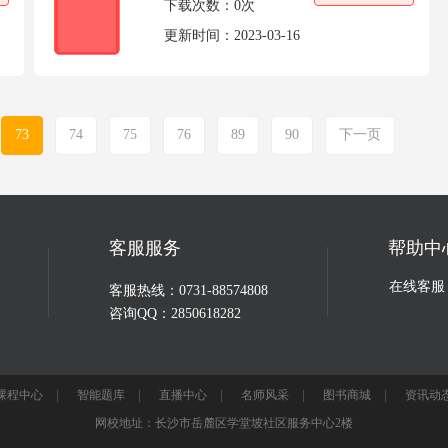
下载次数：
0次
更新时间：
2023-03-16
73
74
75
76
89
90
下一页
客服服务
帮助中
在线客服
客服热线：0731-88574808
咨询QQ：2850618282
课程中心
智能题库
直播中心
名师风采
图书商城
资讯动
网校地址：长沙市岳麓区学堂坡社区服务中心2楼