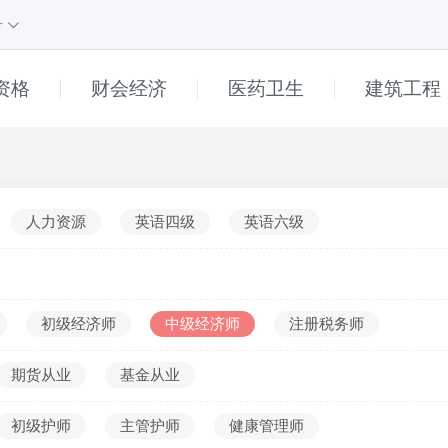
号
资格
财会经济
医药卫生
建筑工程
课程
1
课程
e
直播
高中
人力资源
英语四级
英语六级
初中
小学
普通话
初级经济师
中级经济师
注册税务师
幼儿
期货从业
基金从业
______
真题解析
初级护师
主管护师
健康管理师