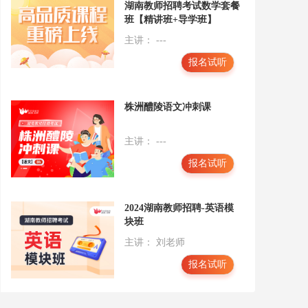
湖南教师招聘考试数学套餐
班【精讲班+导学班】
主讲： ---
报名试听
株洲醴陵语文冲刺课
主讲： ---
报名试听
2024湖南教师招聘-英语模
块班
主讲： 刘老师
报名试听