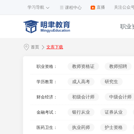
学习导航
直播
关注公众
课程中心
职业
1
首页
文库下载
2
3
教师资格证
教师招聘
职业资格：
4
成人高考
研究生
学历教育：
5
6
初级会计师
中级会计师
财会经济：
7
银行从业
证券从业
金融考试：
8
9
执业药师
护士资格
医药卫生：