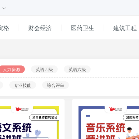
号
资格
财会经济
医药卫生
建筑工程
课程
1
课程
e
直播
高中
人力资源
英语四级
英语六级
初中
专业技能
综合评审
小学
普通话
幼儿
______
真题解析