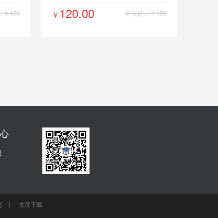
120.00
￥150
单买价：￥150
￥
中心
服
态
文库下载