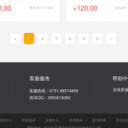
0.00
120.00
单买价：￥150
单买价：
￥
«
1
2
3
4
5
6
»
客服服务
帮助
在线客
客服热线：0731-88574808
咨询QQ：2850618282
课程中心
智能题库
直播中心
名师风采
图书商城
资讯动
网校地址：长沙市岳麓区学堂坡社区服务中心2楼